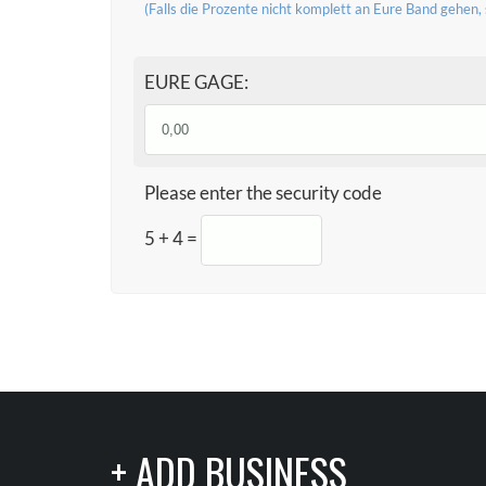
(Falls die Prozente nicht komplett an Eure Band gehen,
EURE GAGE:
Please enter the security code
5 + 4 =
+ ADD BUSINESS