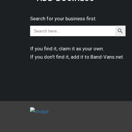
Search for your business first.
Search
Search
for:
Button
If you find it,
claim
it as your own.
If you don't find it,
add it
to Band-Vans.net.