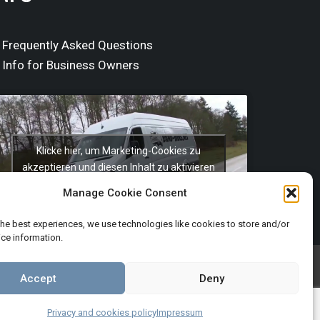
Frequently Asked Questions
Info for Business Owners
Klicke hier, um Marketing-Cookies zu
akzeptieren und diesen Inhalt zu aktivieren
Manage Cookie Consent
the best experiences, we use technologies like cookies to store and/or
ce information.
Terms and Conditions
Imprint
Accept
Deny
Privacy and cookies policy
Impressum