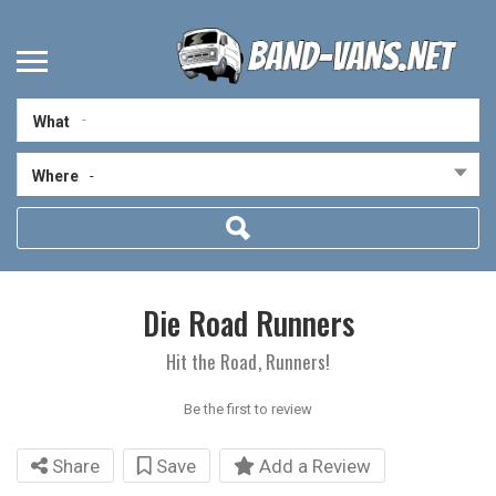
What
Where
-
Die Road Runners
Hit the Road, Runners!
Be the first to review
Share
Save
Add a Review